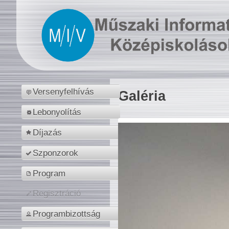
Versenyfelhívás
Galéria
Lebonyolítás
Díjazás
Szponzorok
Program
Regisztráció
Programbizottság