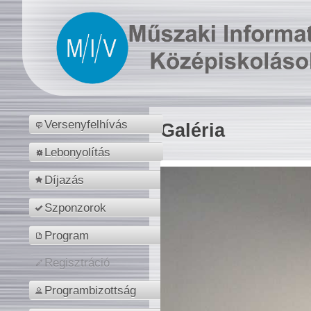
Versenyfelhívás
Galéria
Lebonyolítás
Díjazás
Szponzorok
Program
Regisztráció
Programbizottság