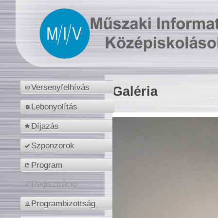
Versenyfelhívás
Galéria
Lebonyolítás
Díjazás
Szponzorok
Program
Regisztráció
Programbizottság