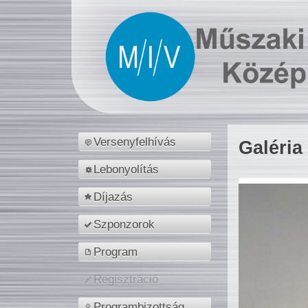
Versenyfelhívás
Galéria
Lebonyolítás
Díjazás
Szponzorok
Program
Regisztráció
Programbizottság