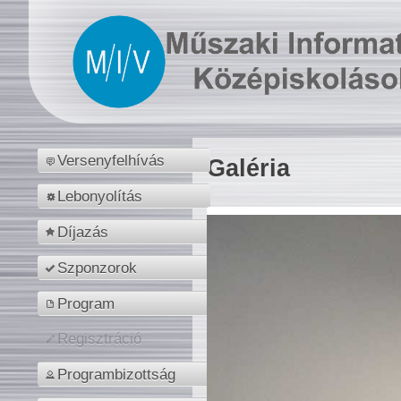
Versenyfelhívás
Galéria
Lebonyolítás
Díjazás
Szponzorok
Program
Regisztráció
Programbizottság