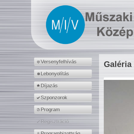
Versenyfelhívás
Galéria
Lebonyolítás
Díjazás
Szponzorok
Program
Regisztráció
Programbizottság