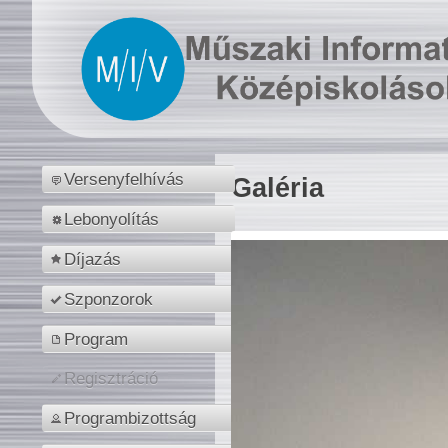
Versenyfelhívás
Galéria
Lebonyolítás
Díjazás
Szponzorok
Program
Regisztráció
Programbizottság