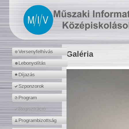
Versenyfelhívás
Galéria
Lebonyolítás
Díjazás
Szponzorok
Program
Regisztráció
Programbizottság