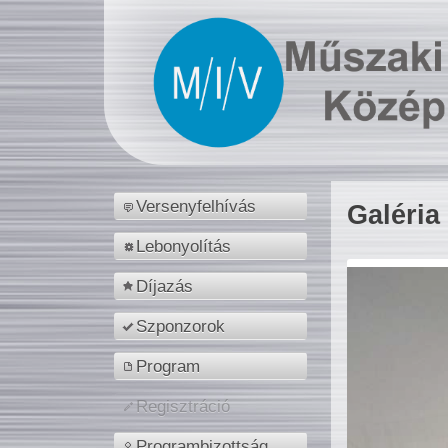
Versenyfelhívás
Galéria
Lebonyolítás
Díjazás
Szponzorok
Program
Regisztráció
Programbizottság