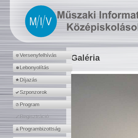
Versenyfelhívás
Galéria
Lebonyolítás
Díjazás
Szponzorok
Program
Regisztráció
Programbizottság