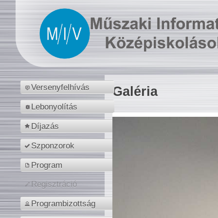
Versenyfelhívás
Galéria
Lebonyolítás
Díjazás
Szponzorok
Program
Regisztráció
Programbizottság