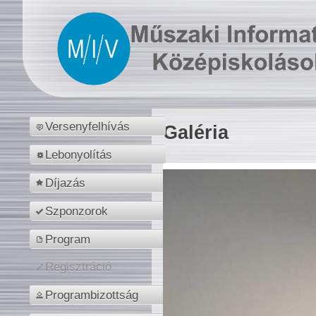
Versenyfelhívás
Galéria
Lebonyolítás
Díjazás
Szponzorok
Program
Regisztráció
Programbizottság