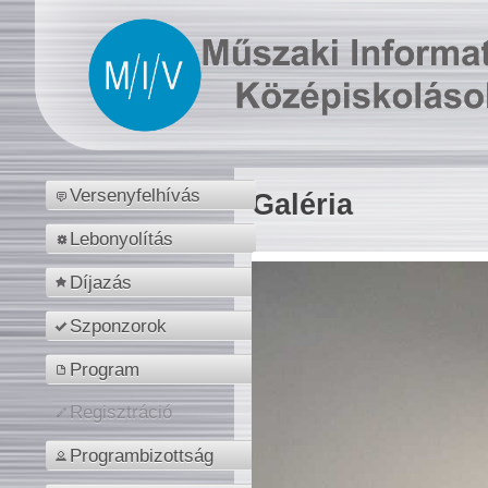
Versenyfelhívás
Galéria
Lebonyolítás
Díjazás
Szponzorok
Program
Regisztráció
Programbizottság