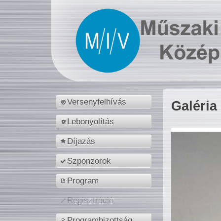
Versenyfelhívás
Galéria
Lebonyolítás
Díjazás
Szponzorok
Program
Regisztráció
Programbizottság