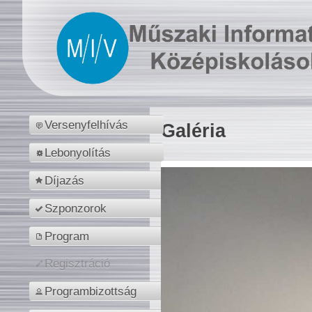
Versenyfelhívás
Galéria
Lebonyolítás
Díjazás
Szponzorok
Program
Regisztráció
Programbizottság