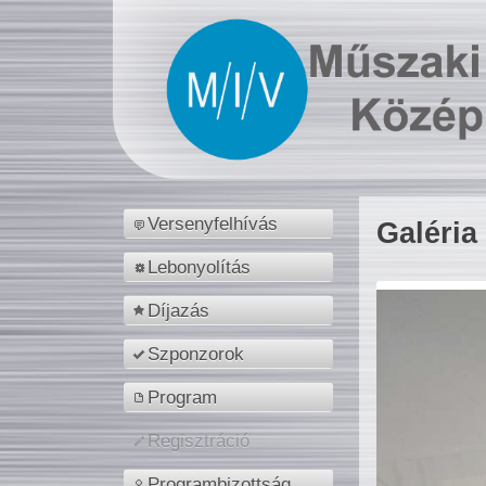
Versenyfelhívás
Galéria
Lebonyolítás
Díjazás
Szponzorok
Program
Regisztráció
Programbizottság