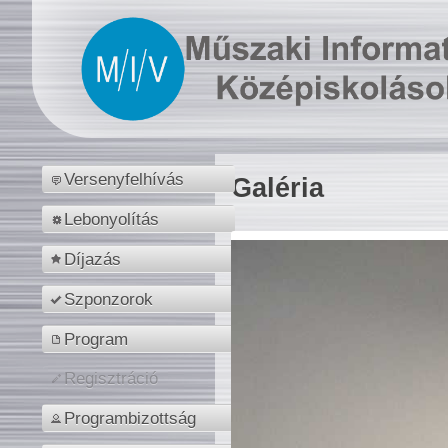
Versenyfelhívás
Galéria
Lebonyolítás
Díjazás
Szponzorok
Program
Regisztráció
Programbizottság