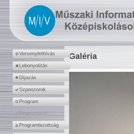
Versenyfelhívás
Galéria
Lebonyolítás
Díjazás
Szponzorok
Program
Regisztráció
Programbizottság