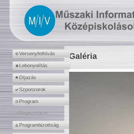
Versenyfelhívás
Galéria
Lebonyolítás
Díjazás
Szponzorok
Program
Regisztráció
Programbizottság