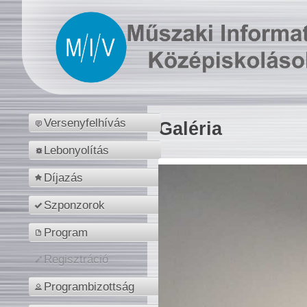
Versenyfelhívás
Galéria
Lebonyolítás
Díjazás
Szponzorok
Program
Regisztráció
Programbizottság