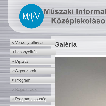
Versenyfelhívás
Galéria
Lebonyolítás
Díjazás
Szponzorok
Program
Regisztráció
Programbizottság