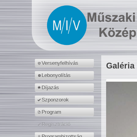
Versenyfelhívás
Galéria
Lebonyolítás
Díjazás
Szponzorok
Program
Regisztráció
Programbizottság