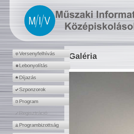
Versenyfelhívás
Galéria
Lebonyolítás
Díjazás
Szponzorok
Program
Regisztráció
Programbizottság