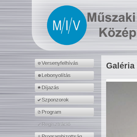
Versenyfelhívás
Galéria
Lebonyolítás
Díjazás
Szponzorok
Program
Regisztráció
Programbizottság