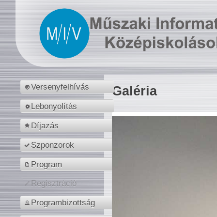
Versenyfelhívás
Galéria
Lebonyolítás
Díjazás
Szponzorok
Program
Regisztráció
Programbizottság