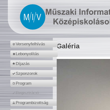
Versenyfelhívás
Galéria
Lebonyolítás
Díjazás
Szponzorok
Program
Regisztráció
Programbizottság