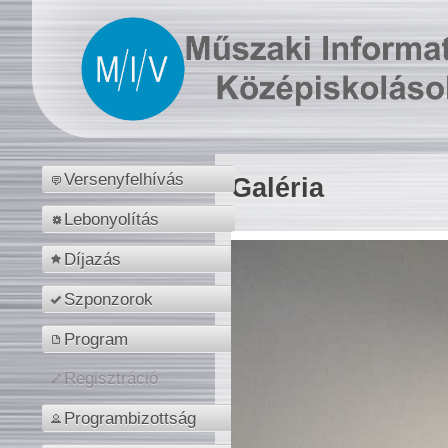
Versenyfelhívás
Galéria
Lebonyolítás
Díjazás
Szponzorok
Program
Regisztráció
Programbizottság