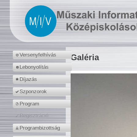
Versenyfelhívás
Galéria
Lebonyolítás
Díjazás
Szponzorok
Program
Regisztráció
Programbizottság