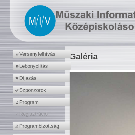
Versenyfelhívás
Galéria
Lebonyolítás
Díjazás
Szponzorok
Program
Regisztráció
Programbizottság