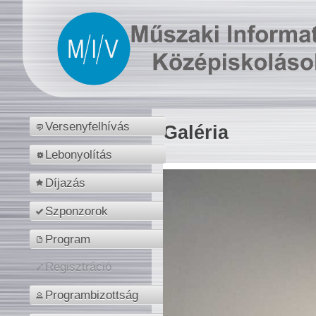
Versenyfelhívás
Galéria
Lebonyolítás
Díjazás
Szponzorok
Program
Regisztráció
Programbizottság