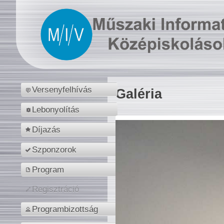
Versenyfelhívás
Galéria
Lebonyolítás
Díjazás
Szponzorok
Program
Regisztráció
Programbizottság