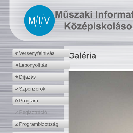
Versenyfelhívás
Galéria
Lebonyolítás
Díjazás
Szponzorok
Program
Regisztráció
Programbizottság