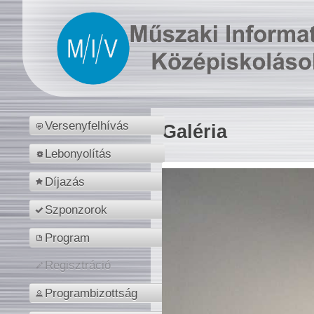
Versenyfelhívás
Galéria
Lebonyolítás
Díjazás
Szponzorok
Program
Regisztráció
Programbizottság