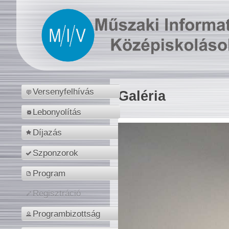
Versenyfelhívás
Galéria
Lebonyolítás
Díjazás
Szponzorok
Program
Regisztráció
Programbizottság