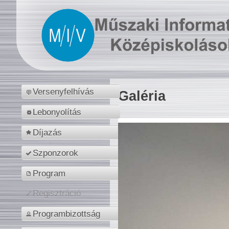
Versenyfelhívás
Galéria
Lebonyolítás
Díjazás
Szponzorok
Program
Regisztráció
Programbizottság