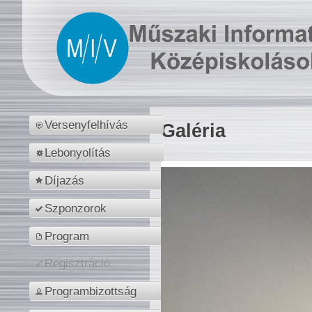
Versenyfelhívás
Galéria
Lebonyolítás
Díjazás
Szponzorok
Program
Regisztráció
Programbizottság