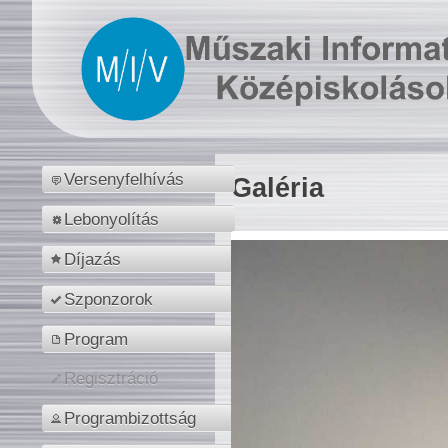
Versenyfelhívás
Galéria
Lebonyolítás
Díjazás
Szponzorok
Program
Regisztráció
Programbizottság