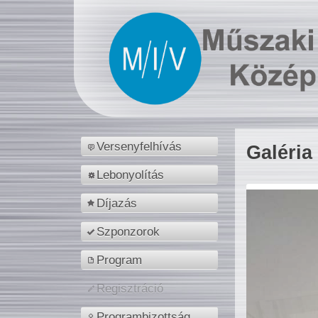
Versenyfelhívás
Galéria
Lebonyolítás
Díjazás
Szponzorok
Program
Regisztráció
Programbizottság