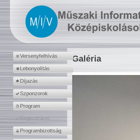
Versenyfelhívás
Galéria
Lebonyolítás
Díjazás
Szponzorok
Program
Regisztráció
Programbizottság