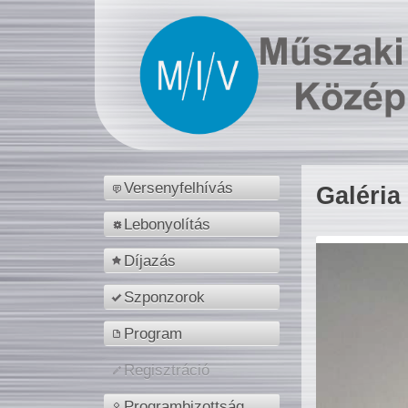
Versenyfelhívás
Galéria
Lebonyolítás
Díjazás
Szponzorok
Program
Regisztráció
Programbizottság