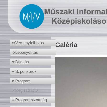
Versenyfelhívás
Galéria
Lebonyolítás
Díjazás
Szponzorok
Program
Regisztráció
Programbizottság