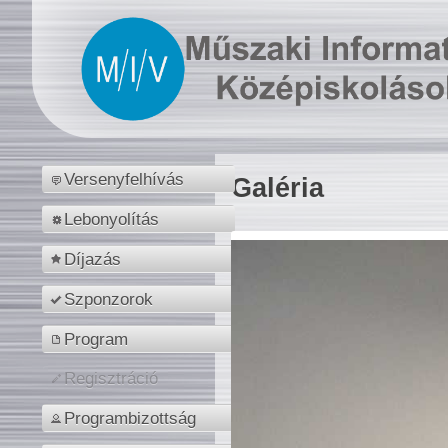
Versenyfelhívás
Galéria
Lebonyolítás
Díjazás
Szponzorok
Program
Regisztráció
Programbizottság