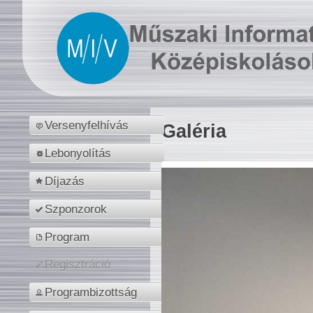
Versenyfelhívás
Galéria
Lebonyolítás
Díjazás
Szponzorok
Program
Regisztráció
Programbizottság