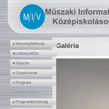
Versenyfelhívás
Galéria
Lebonyolítás
Díjazás
Szponzorok
Program
Regisztráció
Programbizottság