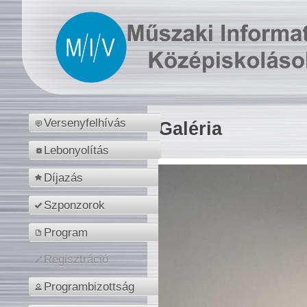
Versenyfelhívás
Galéria
Lebonyolítás
Díjazás
Szponzorok
Program
Regisztráció
Programbizottság