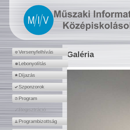
Versenyfelhívás
Galéria
Lebonyolítás
Díjazás
Szponzorok
Program
Regisztráció
Programbizottság