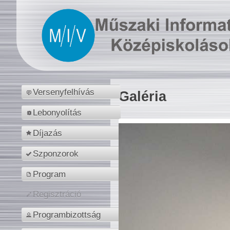
Versenyfelhívás
Galéria
Lebonyolítás
Díjazás
Szponzorok
Program
Regisztráció
Programbizottság