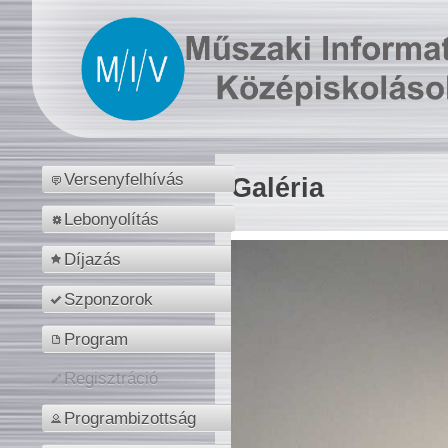
Versenyfelhívás
Galéria
Lebonyolítás
Díjazás
Szponzorok
Program
Regisztráció
Programbizottság