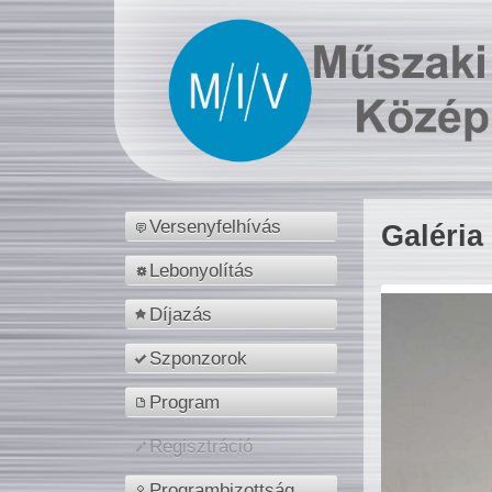
Versenyfelhívás
Galéria
Lebonyolítás
Díjazás
Szponzorok
Program
Regisztráció
Programbizottság