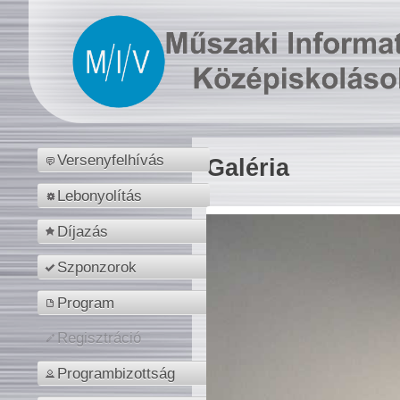
Versenyfelhívás
Galéria
Lebonyolítás
Díjazás
Szponzorok
Program
Regisztráció
Programbizottság